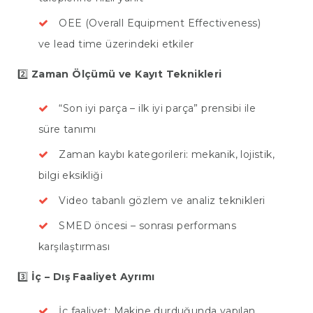
OEE (Overall Equipment Effectiveness)
ve lead time üzerindeki etkiler
2️⃣
Zaman Ölçümü ve Kayıt Teknikleri
“Son iyi parça – ilk iyi parça” prensibi ile
süre tanımı
Zaman kaybı kategorileri: mekanik, lojistik,
ANASAYFA
bilgi eksikliği
KURUMSAL
Video tabanlı gözlem ve analiz teknikleri
DANIŞMANLIK
SMED öncesi – sonrası performans
EĞITIM
karşılaştırması
MAKALELER
3️⃣
İç – Dış Faaliyet Ayrımı
REFERANSLARIMIZ
İç faaliyet: Makine durduğunda yapılan