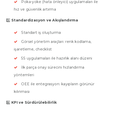
Poka-yoke (hata önleyici) uygulamaları ile
hız ve güvenlik artırma
5️⃣
Standardizasyon ve Akışlandırma
Standart iş oluşturma
Görsel yönetim araçları: renk kodlama,
işaretleme, checklist
5S uygulamaları ile hazırlık alanı düzeni
İlk parça onay sürecini hızlandırma
yöntemleri
OEE ile entegrasyon: kayıpların görünür
kılınması
6️⃣
KPI ve Sürdürülebilirlik