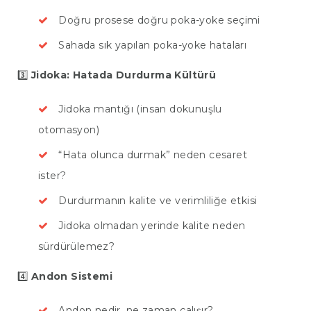
Doğru prosese doğru poka-yoke seçimi
Sahada sık yapılan poka-yoke hataları
3️⃣
Jidoka: Hatada Durdurma Kültürü
Jidoka mantığı (insan dokunuşlu
otomasyon)
“Hata olunca durmak” neden cesaret
ister?
Durdurmanın kalite ve verimliliğe etkisi
Jidoka olmadan yerinde kalite neden
sürdürülemez?
4️⃣
Andon Sistemi
ANASAYFA
Andon nedir, ne zaman çalışır?