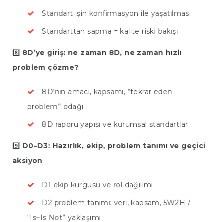
Standart işin konfirmasyon ile yaşatılması
Standarttan sapma = kalite riski bakışı
8️⃣
8D’ye giriş: ne zaman 8D, ne zaman hızlı
problem çözme?
8D’nin amacı, kapsamı, “tekrar eden
problem” odağı
8D raporu yapısı ve kurumsal standartlar
9️⃣
D0–D3: Hazırlık, ekip, problem tanımı ve geçici
aksiyon
D1 ekip kurgusu ve rol dağılımı
D2 problem tanımı: veri, kapsam, 5W2H /
“Is–Is Not” yaklaşımı