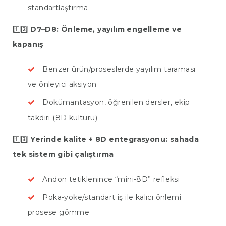
standartlaştırma
1️⃣2️⃣
D7–D8: Önleme, yayılım engelleme ve
kapanış
Benzer ürün/proseslerde yayılım taraması
ve önleyici aksiyon
Dokümantasyon, öğrenilen dersler, ekip
takdiri (8D kültürü)
1️⃣3️⃣
Yerinde kalite + 8D entegrasyonu: sahada
tek sistem gibi çalıştırma
Andon tetiklenince “mini-8D” refleksi
Poka-yoke/standart iş ile kalıcı önlemi
prosese gömme