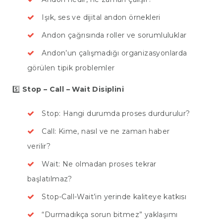
KURUMSAL
Işık, ses ve dijital andon örnekleri
DANIŞMANLIK
Andon çağrısında roller ve sorumluluklar
EĞITIM
Andon’un çalışmadığı organizasyonlarda
MAKALELER
görülen tipik problemler
REFERANSLARIMIZ
5️⃣
Stop – Call – Wait Disiplini
BIZE ULAŞIN
Stop: Hangi durumda proses durdurulur?
Call: Kime, nasıl ve ne zaman haber
verilir?
Wait: Ne olmadan proses tekrar
başlatılmaz?
Stop-Call-Wait’in yerinde kaliteye katkısı
“Durmadıkça sorun bitmez” yaklaşımı