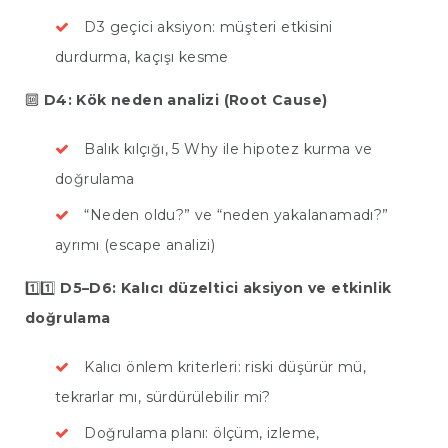
D3 geçici aksiyon: müşteri etkisini
durdurma, kaçışı kesme
🔟
D4: Kök neden analizi (Root Cause)
Balık kılçığı, 5 Why ile hipotez kurma ve
doğrulama
“Neden oldu?” ve “neden yakalanamadı?”
ayrımı (escape analizi)
1️⃣1️⃣
D5–D6: Kalıcı düzeltici aksiyon ve etkinlik
doğrulama
Kalıcı önlem kriterleri: riski düşürür mü,
tekrarlar mı, sürdürülebilir mi?
Doğrulama planı: ölçüm, izleme,